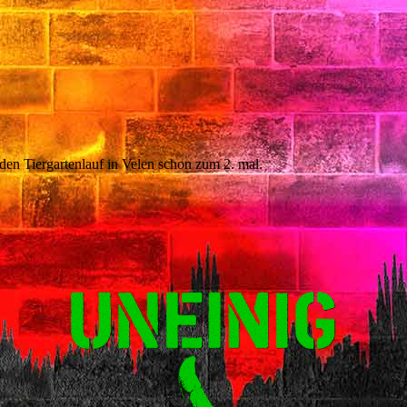
 den Tiergartenlauf in Velen schon zum 2. mal.